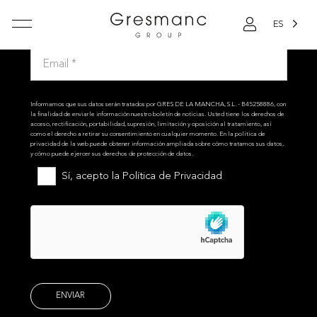
ES
Apúntate a nuestra newsletter
Informamos que sus datos serán tratados por GRES DE LA MANCHA, S.L. - B45258886, con
la finalidad de enviarle información nuestro boletín de noticias. Usted tiene los derechos de
acceso, rectificación, portabilidad, supresión, limitación y oposición al tratamiento, así
como el derecho a retirar su consentimiento en cualquier momento. En la política de
privacidad de la web puede obtener información ampliada sobre cómo tratamos sus datos,
y cómo puede ejercer sus derechos de protección de datos.
Sí, acepto la
Política de Privacidad