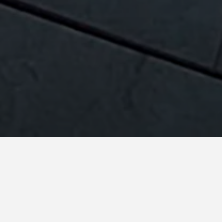
País
España
Sistema
Evolution