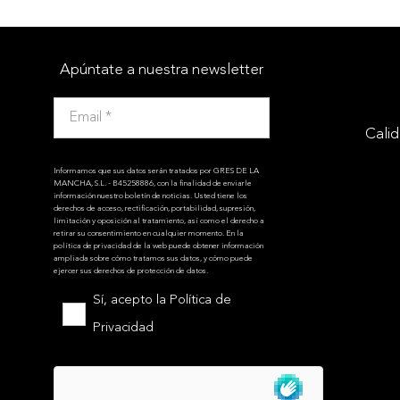
Apúntate a nuestra newsletter
Cali
Informamos que sus datos serán tratados por GRES DE LA
MANCHA, S.L. - B45258886, con la finalidad de enviarle
información nuestro boletín de noticias. Usted tiene los
derechos de acceso, rectificación, portabilidad, supresión,
limitación y oposición al tratamiento, así como el derecho a
retirar su consentimiento en cualquier momento. En la
política de privacidad de la web puede obtener información
ampliada sobre cómo tratamos sus datos, y cómo puede
ejercer sus derechos de protección de datos.
Sí, acepto la
Política de
Privacidad