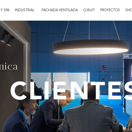
 Y SPA
INDUSTRIAL
FACHADA VENTILADA
O-BUIT
PROYECTOS
SH
nica
 CLIENTE