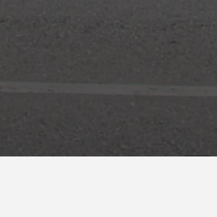
Color
F007 Metalizado Bronce
,
F013