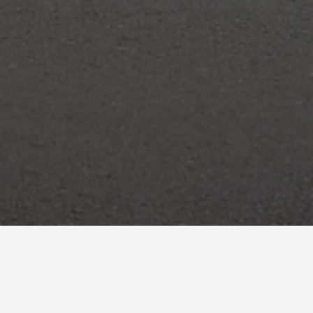
Tole
País
España