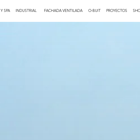
 Y SPA
INDUSTRIAL
FACHADA VENTILADA
O-BUIT
PROYECTOS
SH