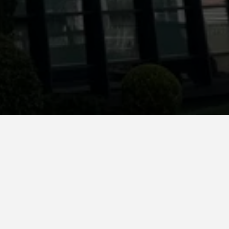
Color
F033 Terranat
Metros
1.300 m2