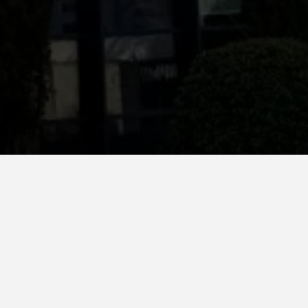
Net Chisinau. Moldavia
Park. StarNet. Chisinau – Moldavia