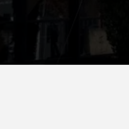
Star
País
Moldavia
Digital 
Sistema
Favemanc XB 15 mm