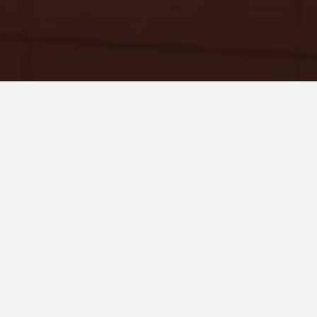
País
España
Sistema
Favemanc XB 15 mm
Cliente
Centro Mollet del Valles Barcelona - Terrafrance y
nieve
Mollet del Valles. España.