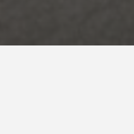
País
España
Sistema
Evolution
,
Piedra
Piscina Tui y White Stone.
Madrid