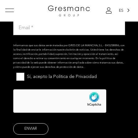
ES
Apúntate a nuestra newsletter
Informamos que sus datos serán tratados por GRES DE LA MANCHA, S.L. - B45258886, con
la finalidad de enviarle información nuestro boletín de noticias. Usted tiene los derechos de
acceso, rectificación, portabilidad, supresión, limitación y oposición al tratamiento, así
como el derecho a retirar su consentimiento en cualquier momento. En la política de
privacidad de la web puede obtener información ampliada sobre cómo tratamos sus datos,
y cómo puede ejercer sus derechos de protección de datos.
Sí, acepto la
Política de Privacidad