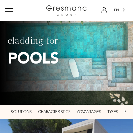
EN
cladding for
POOLS
SOLUTIONS
CHARACTERISTICS
ADVANTAGES
TYPES
PORC