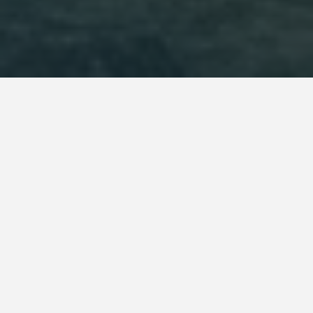
Country *
Israel
System
Natural stones
Piscina Arrecife. Israel.
Cuando el diseño del revestimiento transforma el
agua en una experiencia.
La colección Arrecife de Gresmanc convierte cada