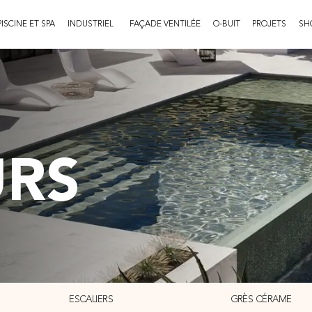
PISCINE ET SPA
INDUSTRIEL
FAÇADE VENTILÉE
O-BUIT
PROJETS
SH
URS
ESCALIERS
GRÈS CÉRAME