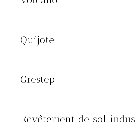
Volcano
TAMBORA
Quijote
RODAMANTO
Grestep
GRESTEP
Revêtement de sol indus