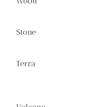
Wood
KENIA
Stone
TUI
Terra
GOBI
MENORCA