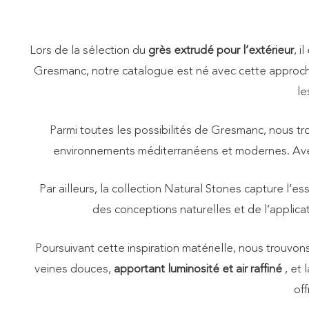
REVÊTEMENT DE SOL
INDUSTRIEL ANTI-ACIDE
Lors de la sélection du
grès extrudé pour l’extérieur
, i
Gresmanc, notre catalogue est né avec cette approch
le
Parmi toutes les possibilités de Gresmanc, nous trou
environnements méditerranéens et modernes. Avec 
Par ailleurs, la collection Natural Stones capture l’
des conceptions naturelles et de l’applica
Poursuivant cette inspiration matérielle, nous trouvons
veines douces,
apportant luminosité et air raffiné
, et 
of