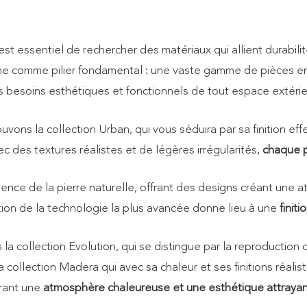
l est essentiel de rechercher des matériaux qui allient durabil
e comme pilier fondamental : une vaste gamme de pièces en
s besoins esthétiques et fonctionnels de tout espace extérie
vons la collection Urban, qui vous séduira par sa finition eff
des textures réalistes et de légères irrégularités,
chaque p
essence de la pierre naturelle, offrant des designs créant u
tion de la technologie la plus avancée donne lieu à une
finiti
 la collection Evolution, qui se distingue par la reproductio
la collection Madera qui avec sa chaleur et ses finitions réalist
frant une
atmosphère chaleureuse et une esthétique attrayan