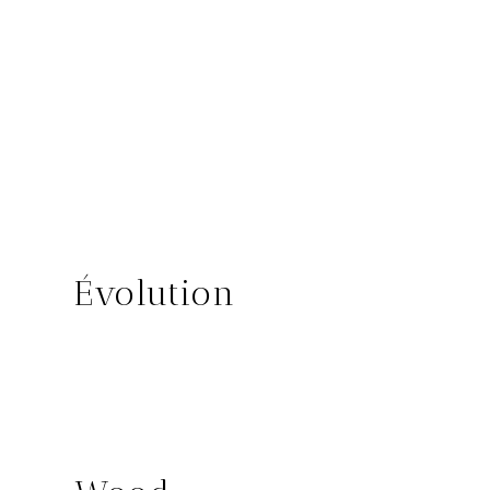
CORINTO GRIS
CORINTO BLANCO
SIRACUSA BLANCO
ANVERS
Évolution
PINK STONE
GREY