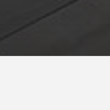
Pays*
Espagne
Système:
Wood
,
PIERRES NATURELLES
Piscine Yukon et Oceanic.