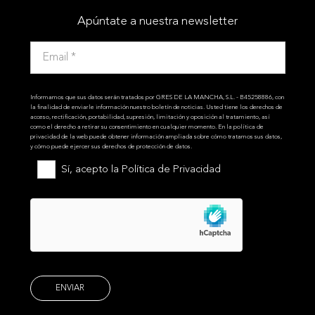
Apúntate a nuestra newsletter
Informamos que sus datos serán tratados por GRES DE LA MANCHA, S.L. - B45258886, con
la finalidad de enviarle información nuestro boletín de noticias. Usted tiene los derechos de
acceso, rectificación, portabilidad, supresión, limitación y oposición al tratamiento, así
como el derecho a retirar su consentimiento en cualquier momento. En la política de
privacidad de la web puede obtener información ampliada sobre cómo tratamos sus datos,
y cómo puede ejercer sus derechos de protección de datos.
Sí, acepto la
Política de Privacidad