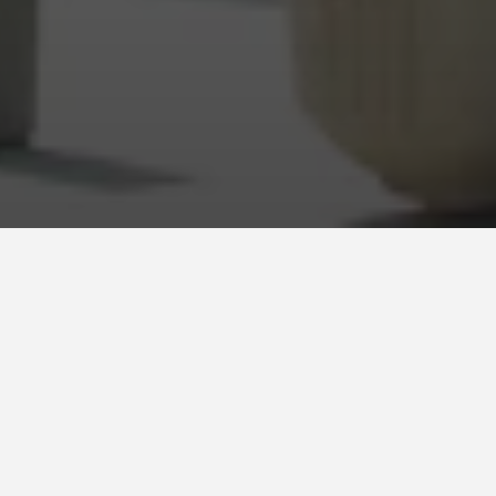
Country *
Spain
System
Favemanc XA 40mm
Client
Consejeria Toledo - Albero