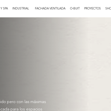
 Y SPA
INDUSTRIAL
FACHADA VENTILADA
O-BUIT
PROYECTOS
SH
ocido pero con las máximas
scada para los espacios