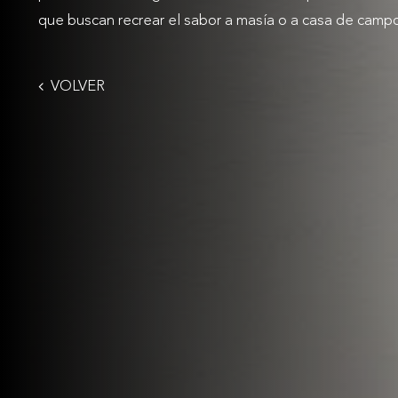
que buscan recrear el sabor a masía o a casa de campo
VOLVER