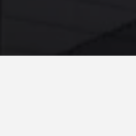
Pays*
Espagne
Système:
Favemanc XB 15mm
client
Avda Campoamor Salamanca