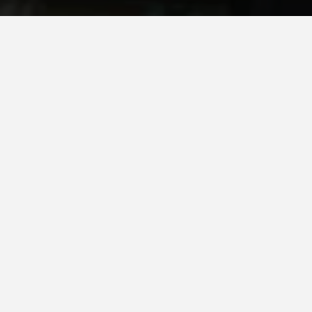
Pays*
Espagne
Système:
Favemanc XB Pro 17mm
client
Développement d'un bloc de logements à Pamplona
Pamplona. Espagne.
Projet de façade ventilée réalisé par l'équipe
d'installateurs Favemanc à Pamplona (Navarre). Plus
de 9 000 mètres carrés de bardeaux en céramique