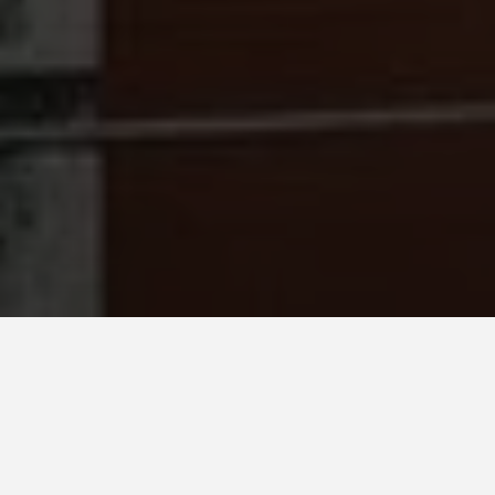
Pays*
Israel.
Système:
Favemanc XC 16mm