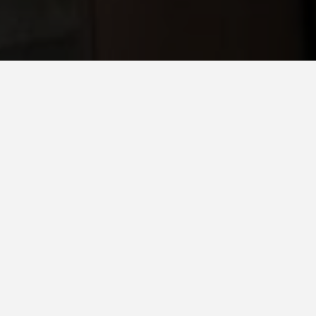
Pays*
Reino Unido
Système:
Celosía cuadrada
,
Brise soleil et Baguettes
,
Multifuncional UTM
client
T.I. Dynamics Facade
Quba Construction
Premier Inn Hammersmith,