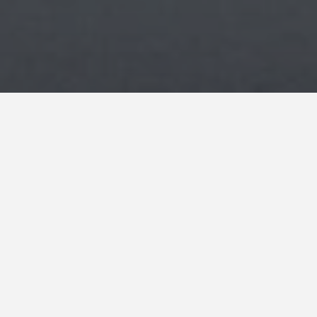
Pays*
Espagne
Système:
Favemanc XB Pro 17mm
,
XD Design
client
Immeuble de bureaux de Burgos.
Burgos. Espagne.