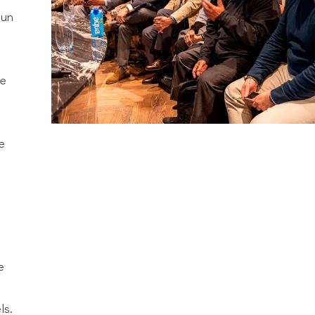
'un
le
e
e
ls.