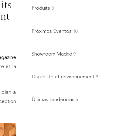
its
Produits
8
ant
Próximos Eventos
10
Showroom Madrid
9
gazine
re et la
Durabilité et environnement
9
 plan a
Últimas tendencias
5
ception